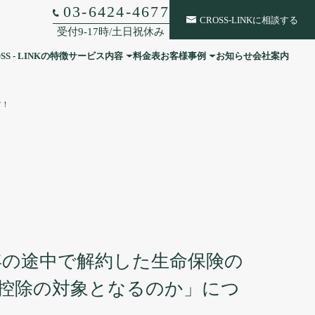
03-6424-4677
CROSS-LINKに相談する
受付9-17時/土日祝休み
SS - LINKの特徴
サービス内容
料金表
お客様事例
お知らせ
会社案内
税務顧問
す！
社外CFO
相続・事業承継
経理・総務
人事・組織戦略
年の途中で解約した生命保険の
控除の対象となるのか」につ