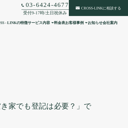
03-6424-4677
CROSS-LINKに相談する
受付9-17時/土日祝休み
SS - LINKの特徴
サービス内容
料金表
お客様事例
お知らせ
会社案内
税務顧問
社外CFO
相続・事業承継
経理・総務
人事・組織戦略
空き家でも登記は必要？」で