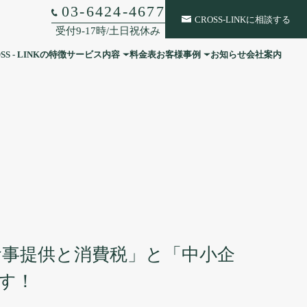
03-6424-4677
CROSS-LINKに相談する
受付9-17時/土日祝休み
SS - LINKの特徴
サービス内容
料金表
お客様事例
お知らせ
会社案内
税務顧問
社外CFO
相続・事業承継
経理・総務
人事・組織戦略
食事提供と消費税」と「中小企
す！