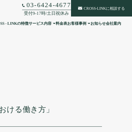
03-6424-4677
CROSS-LINKに相談する
受付9-17時/土日祝休み
SS - LINKの特徴
サービス内容
料金表
お客様事例
お知らせ
会社案内
税務顧問
社外CFO
相続・事業承継
経理・総務
人事・組織戦略
における働き方」