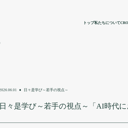
トップ
私たちについて
CRO
」
2026.06.01
日々是学び～若手の視点～
日々是学び～若手の視点～「AI時代